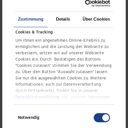
bedeutet dies, dass nur 5-10 Prozent entsorgt werden
müssen, was den hohen Ausschöpfungsgrad der
Anlage zeigt. Das überschüssige, reine Destillat kann
Zustimmung
Details
Über Cookies
zudem ohne Probleme der Kanalisation zugeführt
werden“, erläutert Ingenieur Thomas Dieterich,
Cookies & Tracking
Projektleiter im Hardheimer Werk bei Leiblein, die
Um Ihnen ein angenehmes Online-Erlebnis zu
ermöglichen und die Leistung der Webseite zu
hohe Ausbringungsquote.
verbessern, setzen wir auf unserer Webseite
Cookies ein. Durch Bestätigen des Buttons
Die Lagertanks - in Reihe aufgebaut - fassen ebenfalls
"Cookies zulassen" stimmen Sie der Verwendung
mit ihrem Volumen von 7,5 Kubikmetern sowohl alte
zu. Über den Button "Auswahl zulassen" lassen
Emulsionen, Destillate, Feststoffe als auch
Sie nur die ausgewählten Cookies zu. Weitere
Informationen, auch zur Datenverarbeitung
Konzentrate, die über Dienstleister entsorgt werden.
durch Drittanbieter, finden Sie in unserer
Weiterhin lagert dort Altöl aus der Fertigung und
Datenschutzerklärung
und unserem
Impressum
.
Medien, mit denen die Galvanik ihre Prozesse steuert.
Über diese Tanks verrichten vier Shredderanlagen
Einwilligungsauswahl
ihren Dienst, die den Späneabfall der Betriebstätten –
Notwendig
zugeliefert über Spänebehälter – in Granulate von ca.