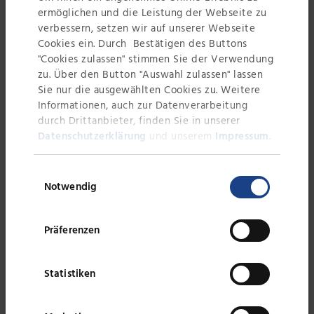
vor allem der Dank an die Mitarbeiterinnen und
ermöglichen und die Leistung der Webseite zu
Mitarbeiter im Mittelpunkt –…
verbessern, setzen wir auf unserer Webseite
Cookies ein. Durch Bestätigen des Buttons
"Cookies zulassen" stimmen Sie der Verwendung
WEITERLESEN
zu. Über den Button "Auswahl zulassen" lassen
Sie nur die ausgewählten Cookies zu. Weitere
Informationen, auch zur Datenverarbeitung
durch Drittanbieter, finden Sie in unserer
Datenschutzerklärung
und unserem
Impressum
.
Einwilligungsauswahl
Notwendig
Präferenzen
Statistiken
Laufen für den guten Zweck