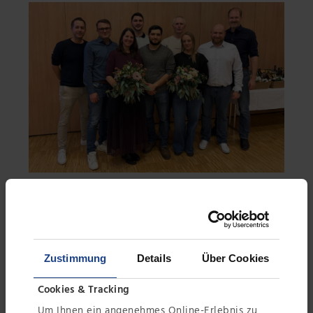
Weihnachtsfeier & Ehrungen bei Leiblein 2025
09.01.2026
|
Nachrichten
In festlicher Atmosphäre im Hardheimer
Zustimmung
Details
Über Cookies
Pfarrheim hat die Firma Leiblein wieder ihre
alljährliche Weihnachtsfeier begangen. Neben
Cookies & Tracking
dem gemeinsamen Jahresausklang stand dabei
Um Ihnen ein angenehmes Online-Erlebnis zu