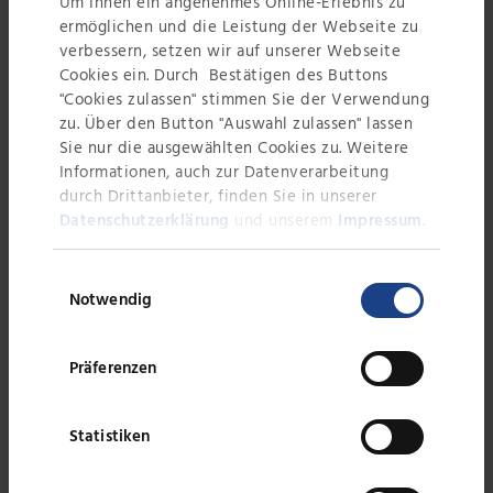
Fachwissen in der
Um Ihnen ein angenehmes Online-Erlebnis zu
ermöglichen und die Leistung der Webseite zu
Aufbereitung von Flüssigkeiten
verbessern, setzen wir auf unserer Webseite
Cookies ein. Durch Bestätigen des Buttons
"Cookies zulassen" stimmen Sie der Verwendung
zu. Über den Button "Auswahl zulassen" lassen
Sie nur die ausgewählten Cookies zu. Weitere
Informationen, auch zur Datenverarbeitung
Filterpressen
durch Drittanbieter, finden Sie in unserer
Datenschutzerklärung
und unserem
Impressum
.
Siebbandpresse
Abwasseraufbereitung
Einwilligungsauswahl
Notwendig
Schneckenpresse
Dekanterzentrifuge
Präferenzen
Absetzbecken
Statistiken
Kammerfilterpresse