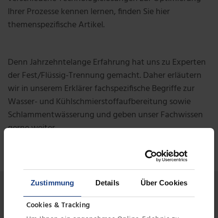
Ihrer Prozesse kennen lernen, finden Sie hier
themenspezifische Artikel.
Denn Jahrzehntelange Erfahrung hat uns zu Experten
der Fest/Flüssig-Trennung gemacht. Daher erläutern
wir in unserem Erklärer fachspezifische Begriffe zur
Wasser- und Kühlschmierstoffaufbereitung sowie
Schlammentwässerung und geben unser Fachwissen
gerne weiter.
Zustimmung
Details
Über Cookies
Erklärer
Cookies & Tracking