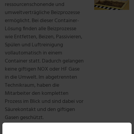
ressourcenschonende und
umweltverträgliche Beizprozesse
ermöglicht. Bei dieser Container-
Lösung finden alle Beizprozesse
wie Entfetten, Beizen, Passivieren,
Spülen und Luftreinigung
vollautomatisch in einem
Container statt. Dadurch gelangen
keine giftigen NOX oder HF Gase
in die Umwelt. Im abgetrennten
Technikraum, haben die
Mitarbeiter den kompletten
Prozess im Blick und sind dabei vor
Säurekontakt und den giftigen
Gasen geschützt.
Das beim Spülprozess anfallende