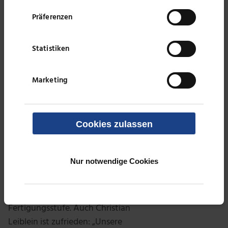
Abwasser-Reinigungsanlage im
eigenen Haus kann zudem von
Präferenzen
nun an sowohl als Referenzanlage
für Vorführungen am Standort
Statistiken
Hardheim genutzt werden als
auch für Schulungen von
Marketing
Kundenpersonal und eigenen
Servicetechnikern.
Cookies zulassen
„Durch die Investition in eine
höhere Leiblein-Fertigungstiefe
sind wir mit der neuen Edelstahl-
Nur notwendige Cookies
Beizanlage wesentlich flexibler und
unabhängiger geworden“,
bewertet Alex Leiblein die neue
Fertigungsstufe. Auch Christian
Leiblein ist zufrieden: „Unsere