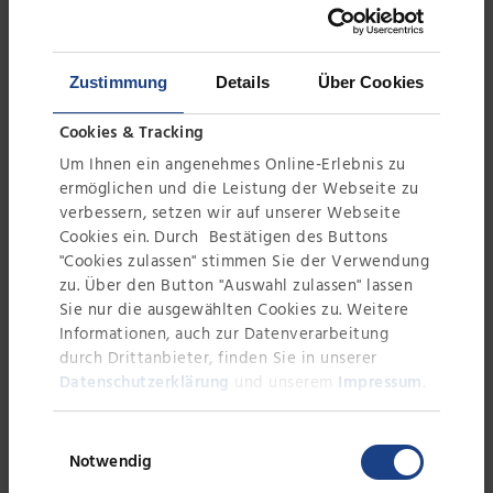
stark belastete Abwasser wird mit
einer eigenen
Zustimmung
Details
Über Cookies
Abwasseraufbereitungsanlage
gereinigt sodass es anschließend
Cookies & Tracking
wieder in die Kanalisation geleitet
Um Ihnen ein angenehmes Online-Erlebnis zu
werden kann. Hauptbestandteile
ermöglichen und die Leistung der Webseite zu
der Anlage sind ein Pufferbehälter,
verbessern, setzen wir auf unserer Webseite
ein Reaktionsbehälter für die
Cookies ein. Durch Bestätigen des Buttons
"Cookies zulassen" stimmen Sie der Verwendung
Neutralisation sowie Fällung und
zu. Über den Button "Auswahl zulassen" lassen
Flockung und ein
Sie nur die ausgewählten Cookies zu. Weitere
Vakuumbandfilter, der die
Informationen, auch zur Datenverarbeitung
Feststoffe effektiv aus dem
durch Drittanbieter, finden Sie in unserer
Abwasser abtrennt.
Datenschutzerklärung
und unserem
Impressum
.
Die Beizanlage ist bereits
Einwilligungsauswahl
Notwendig
erfolgreich im Betrieb. Die