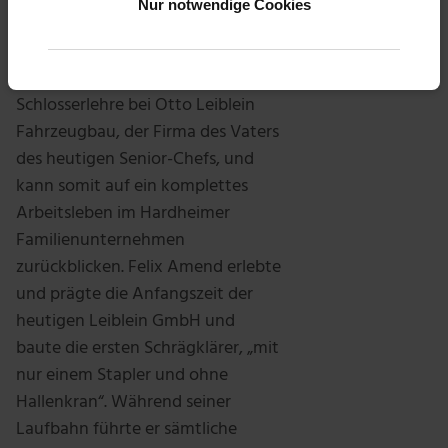
Nur notwendige Cookies
Amend nach 47 Jahren
Betriebszugehörigkeit. Bereits 1973
begann der Jubilar seine
Schlosserlehre bei Otto Leiblein
Fahrzeugbau, der Firma des Vaters
des heutigen Senior-Chefs, und
kann somit auf ein komplettes
Arbeitsleben im Hardheimer
Familienunternehmen
zurückblicken. Felix Amend erlebte
und prägte die Anfangszeit der
heutigen Leiblein GmbH und
baute die ersten Schrägklärer, „mit
nur einem Stapler und ohne
Hallenkran“. Während seiner
Laufbahn führte er sämtliche