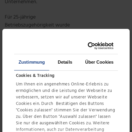
Unternehmen.
Für 25-jährige
Betriebszugehörigkeit wurde
Thomas Dietrich geehrt. Er
studierte Maschinenbau in
Flensburg und kam im Rahmen
seiner Diplomarbeit zu Leiblein, in
Zustimmung
Details
Über Cookies
der er den Schrägplatten-
Koaleszenzabscheider entwickelte.
Cookies & Tracking
Damit legte er den Grundstein für
Um Ihnen ein angenehmes Online-Erlebnis zu
den Kernbereich
ermöglichen und die Leistung der Webseite zu
Kühlschmierstoffpflege bei
verbessern, setzen wir auf unserer Webseite
Cookies ein. Durch Bestätigen des Buttons
Leiblein. Im Laufe der Jahre
"Cookies zulassen" stimmen Sie der Verwendung
erweiterte er die Produktpalette,
zu. Über den Button "Auswahl zulassen" lassen
übernahm den Vertrieb und baute
Sie nur die ausgewählten Cookies zu. Weitere
den KSS-Bereich sukzessive mit zur
Informationen, auch zur Datenverarbeitung