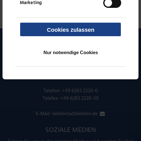
Marketing
ZURÜCK ZUR LISTE
Cookies zulassen
STANDORT
Nur notwendige Cookies
Leiblein GmbH
Adolf-Seeber-Str. 2
74736 Hardheim
Telefon:
+49 6283 2220-0
Telefax: +49 6283 2220-50
E-Mail:
leiblein(at)leiblein.de
SOZIALE MEDIEN