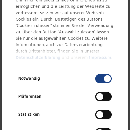
Um Ihnen ein angenehmes Online-Erlebnis zu
Hier wurden ihr Verfahren der
ermöglichen und die Leistung der Webseite zu
Metallbearbeitung gezeigt und sie
verbessern, setzen wir auf unserer Webseite
lernte Blech zu reißen und Blech zu
Cookies ein. Durch Bestätigen des Buttons
bohren.
"Cookies zulassen" stimmen Sie der Verwendung
zu. Über den Button "Auswahl zulassen" lassen
Sie nur die ausgewählten Cookies zu. Weitere
Um 16:30 Uhr ging der Girls'Day für
Informationen, auch zur Datenverarbeitung
Nele Baumann zu Ende. René
durch Drittanbieter, finden Sie in unserer
Böttcher überreichte ihr eine
Datenschutzerklärung
und unserem
Impressum
.
Urkunde und ein kleines Geschenk.
Nele Baumann blickt zufrieden auf
Einwilligungsauswahl
den Tag zurück: „Es war ein sehr
Notwendig
schöner und interessanter Tag, bei
dem ich viel gelernt und einen
Präferenzen
tollen Einblick in den Beruf der
Konstruktionsmechanikerin
Statistiken
bekommen habe.“