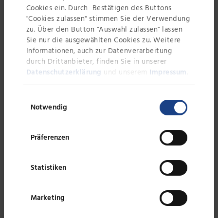
eigenen Geschäftsprozesse und
Cookies ein. Durch Bestätigen des Buttons
der sich aus dem Leitbild des
"Cookies zulassen" stimmen Sie der Verwendung
Unternehmens ableitenden
zu. Über den Button "Auswahl zulassen" lassen
Unternehmenskultur hergestellt.
Sie nur die ausgewählten Cookies zu. Weitere
Informationen, auch zur Datenverarbeitung
Das das Unternehmen individuell
durch Drittanbieter, finden Sie in unserer
auf die Kundenwünsche eingeht
Datenschutzerklärung
und unserem
Impressum
.
und im eigenen Labor Versuche für
die Kunden durchführen kann, ist
Einwilligungsauswahl
ebenso besonders, wie die breiten
Notwendig
Verwendungsmöglichkeiten der
Wasseraufbereitungsanlagen.
Präferenzen
Nach einer Fragerunde übernahm
Herr Sebastian May die weitere
Statistiken
Führung durch die
Produktionshallen und das
Firmengelände. Nun konnten die
Marketing
Anlagen auch in realer Größe