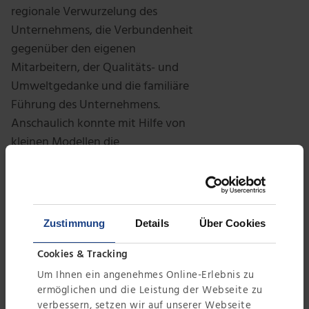
regionale Verwurzelung des
Unternehmens, die Verbundenheit
gegenüber den eigenen
Mitarbeitern, der Qualitäts- und
Umweltgedanke und die familiäre
Führung des Unternehmens.
Anschaulich konnte mit Hilfe von
kleinen Modellen die
Funktionsweise eines
Schrägklärers von jedem Schüler
angeschaut und nachvollzogen
werden. Die Modelle durften die
Zustimmung
Details
Über Cookies
Schüler anschließend mit nach
Hause nehmen. Verbindungen
Cookies & Tracking
zum Unterricht wurden durch die
Um Ihnen ein angenehmes Online-Erlebnis zu
transparente Darstellung der
ermöglichen und die Leistung der Webseite zu
verbessern, setzen wir auf unserer Webseite