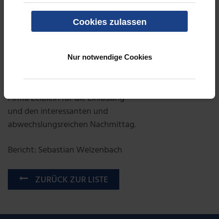
betrachtet werden. Mit einigen
Anekdoten über die
Cookies zulassen
Verwendungsmöglichkeiten und
die Organisation der Produktion,
Nur notwendige Cookies
sowie der Kundenbetreuung,
schloss die Betriebsbesichtigung
ab. Wir bedanken uns bei der
Firma Leiblein für die Einladung
und den interessanten und
abwechslungsreichen Nachmittag.
Bericht: Sebastian Welzenbach
ZURÜCK ZUR LISTE