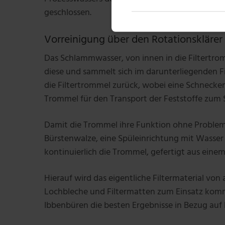
geschlossen.
Vorreinigung über den Rotationsklärer
Das Schlammwasser, von innen in die Filtertrom
diese und sammelt sich im darunterliegenden F
die Filtertrommel zurück, wobei eine Schnec
Trommel für den Transport der Feststoffe zum
Damit die Trommel ihre Funktion ohne Probleme 
Bürstenwalze, eine Spüleinrichtung mit Wasser o
kontinuierlich die Trommel, gefertigt aus einem
Hierauf wird das eigentliche Filtermaterial vo
Lochbleche und Filtermatten zum Einsatz kom
Ibbenbüren die besten Ergebnisse in Bezug auf