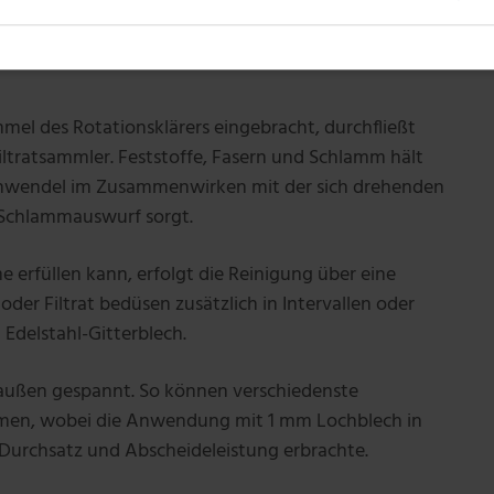
mel des Rotationsklärers eingebracht, durchfließt
iltratsammler. Feststoffe, Fasern und Schlamm hält
kenwendel im Zusammenwirken mit der sich drehenden
 Schlammauswurf sorgt.
erfüllen kann, erfolgt die Reinigung über eine
der Filtrat bedüsen zusätzlich in Intervallen oder
 Edelstahl-Gitterblech.
n außen gespannt. So können verschiedenste
men, wobei die Anwendung mit 1 mm Lochblech in
 Durchsatz und Abscheideleistung erbrachte.