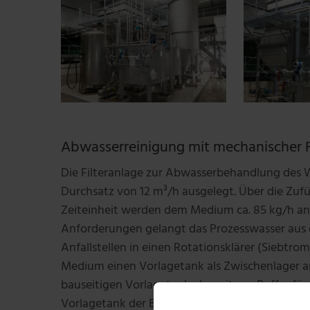
Abwasserreinigung mit mechanischer F
Die Filteranlage zur Abwasserbehandlung des Wa
Durchsatz von 12 m³/h ausgelegt. Über die Zu
Zeiteinheit werden dem Medium ca. 85 kg/h an 
Anforderungen gelangt das Prozesswasser aus 
Anfallstellen in einen Rotationsklärer (Siebtro
Medium einen Vorlagetank als Zwischenlager a
bauseitigen Vorlagetank als weiterer Puffer fü
Vorlagetank der Behandlungsanlage erfolgt. D